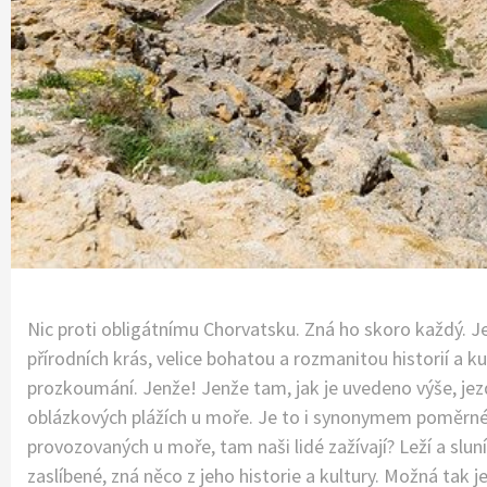
Nic proti obligátnímu Chorvatsku. Zná ho skoro každý.
přírodních krás, velice bohatou a rozmanitou historií a k
prozkoumání. Jenže! Jenže tam, jak je uvedeno výše, je
oblázkových plážích u moře. Je to i synonymem poměrné 
provozovaných u moře, tam naši lidé zažívají? Leží a slun
zaslíbené, zná něco z jeho historie a kultury. Možná tak ješ