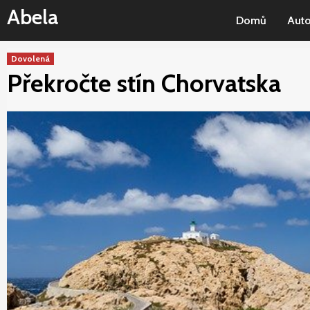
Skip
Abela
Domů
Aut
to
content
Dovolená
Překročte stín Chorvatska