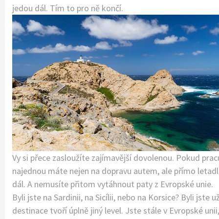
jedou dál. Tím to pro ně končí.
Vy si přece zasloužíte zajímavější dovolenou. Pokud pracu
najednou máte nejen na dopravu autem, ale přímo letadl
dál. A nemusíte přitom vytáhnout paty z Evropské unie.
Byli jste na Sardinii, na Sicílii, nebo na Korsice? Byli jst
destinace tvoří úplně jiný level. Jste stále v Evropské uni