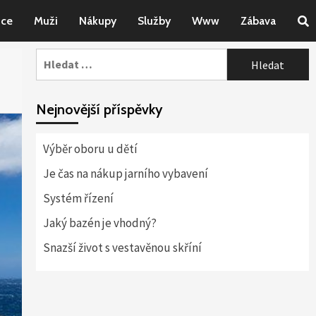
nce
Muži
Nákupy
Služby
Www
Zábava
Vyhledávání
Nejnovější příspěvky
Výběr oboru u dětí
Je čas na nákup jarního vybavení
Systém řízení
Jaký bazén je vhodný?
Snazší život s vestavěnou skříní