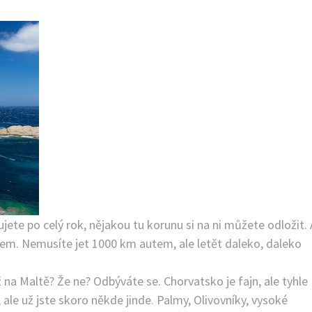
jete po celý rok, nějakou tu korunu si na ni můžete odložit. 
em. Nemusíte jet 1000 km autem, ale letět daleko, daleko
e už na Maltě? Že ne? Odbýváte se. Chorvatsko je fajn, ale tyhle
i, ale už jste skoro někde jinde. Palmy, Olivovníky, vysoké