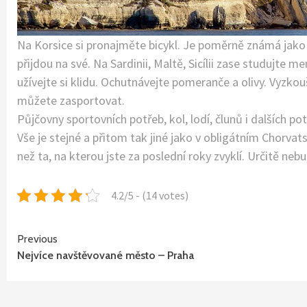
Na Korsice si pronajměte bicykl. Je poměrně známá jako ráj
přijdou na své. Na Sardinii, Maltě, Sicílii zase studujte m
užívejte si klidu. Ochutnávejte pomeranče a olivy. Vyzkou
můžete zasportovat.
Půjčovny sportovních potřeb, kol, lodí, člunů i dalších 
Vše je stejné a přitom tak jiné jako v obligátním Chorvat
než ta, na kterou jste za poslední roky zvyklí. Určitě neb
4.2/5 - (14 votes)
Continue
Previous
Nejvíce navštěvované město – Praha
Reading