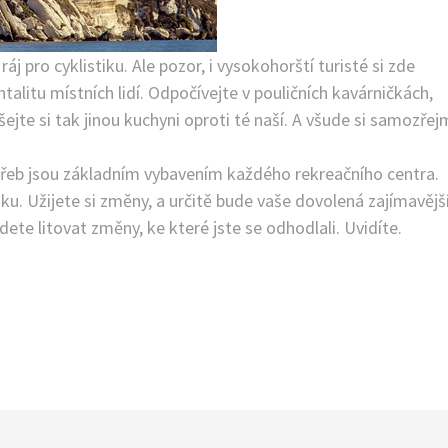
 pro cyklistiku. Ale pozor, i vysokohorští turisté si zde
entalitu místních lidí. Odpočívejte v pouličních kavárničkách,
šejte si tak jinou kuchyni oproti té naší. A všude si samozře
potřeb jsou základním vybavením každého rekreačního centra.
sku. Užijete si změny, a určitě bude vaše dovolená zajímavějš
udete litovat změny, ke které jste se odhodlali. Uvidíte.