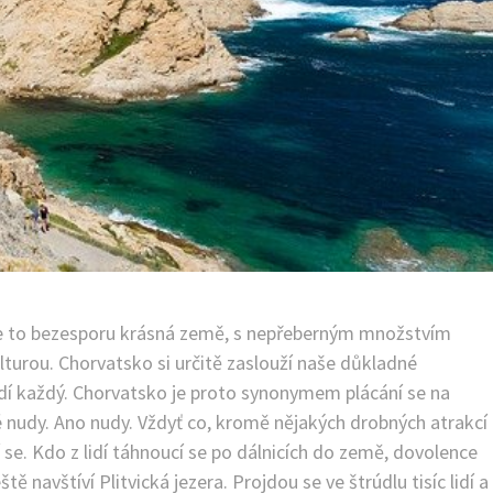
 Je to bezesporu krásná země, s nepřeberným množstvím
ulturou. Chorvatsko si určitě zaslouží naše důkladné
zdí každý. Chorvatsko je proto synonymem plácání se na
nudy. Ano nudy. Vždyť co, kromě nějakých drobných atrakcí
í se. Kdo z lidí táhnoucí se po dálnicích do země, dovolence
tě navštíví Plitvická jezera. Projdou se ve štrúdlu tisíc lidí a