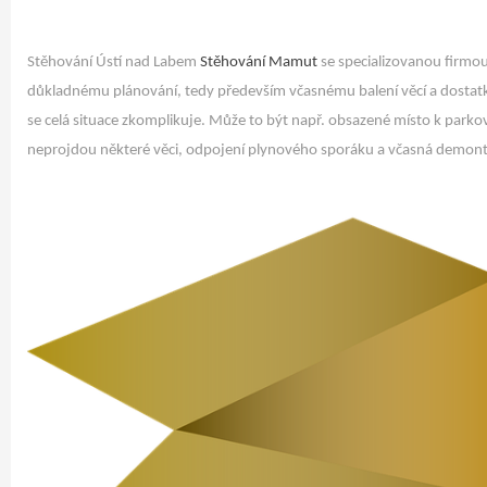
Stěhování Ústí nad Labem
Stěhování Mamut
se specializovanou firmou
důkladnému plánování, tedy především včasnému balení věcí a dostatku
se celá situace zkomplikuje. Může to být např. obsazené místo k parková
neprojdou některé věci, odpojení plynového sporáku a včasná demont