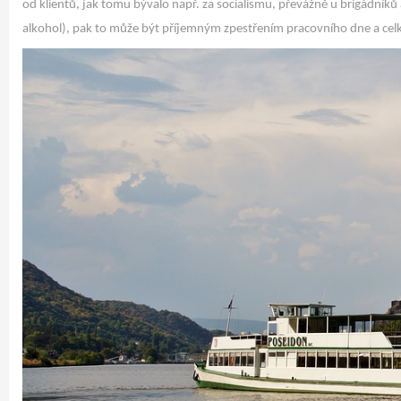
od klientů, jak tomu bývalo např. za socialismu, převážně u brigádníků
alkohol), pak to může být příjemným zpestřením pracovního dne a cel