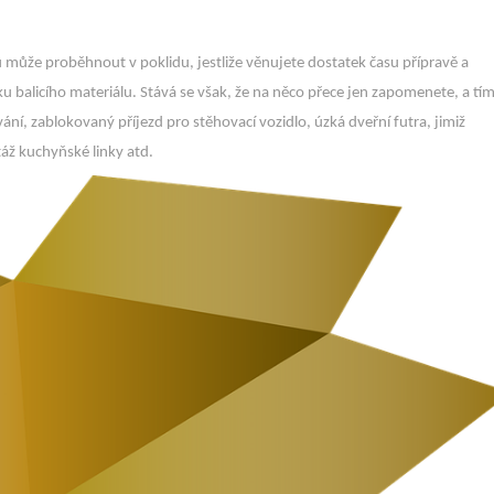
 může proběhnout v poklidu, jestliže věnujete dostatek času přípravě a
 balicího materiálu. Stává se však, že na něco přece jen zapomenete, a tí
ní, zablokovaný příjezd pro stěhovací vozidlo, úzká dveřní futra, jimiž
áž kuchyňské linky atd.