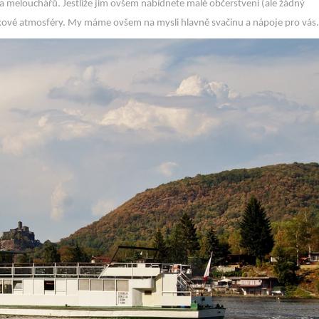
 a melouchářů. Jestliže jim ovšem nabídnete malé občerstvení (ale žádný
kové atmosféry. My máme ovšem na mysli hlavně svačinu a nápoje pro vás.