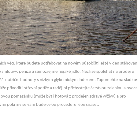
ích věcí, které budete potřebovat na novém působišti ještě v den stěhován
é smlouvy, peníze a samozřejmě nějaké jídlo. Nežli se spoléhat na prodej u
dlo vyšší nutriční hodnoty s nízkým glykemickým indexem. Zapomeňte na sladkos
 přivodit i střevní potíže a raději si přichystejte čerstvou zeleninu a ovoc
ěninovou pomazánku (může být i hotová z prodejen zdravé výživy) a pro
ovými pokrmy se vám bude celou proceduru lépe snášet.