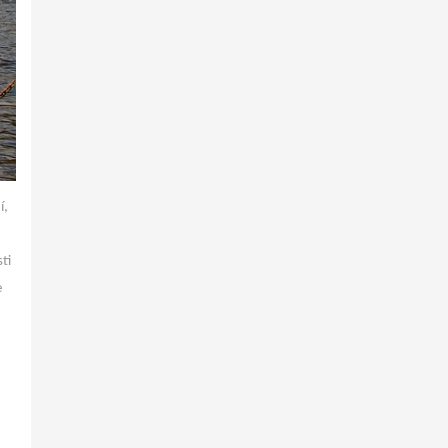
í,
ti
e