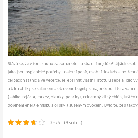
Stává se, že v tom shonu zapomenete na sbalení nejdůležitějších osobn
jako jsou hygienické potřeby, toaletní papír, osobní doklady a potřebn
čerpacích stanic a ve večerce, je lepší mít vlastní jistotu u sebe a jí
a bílé rohlíky se salámem a obložené bagety s majonézou, která vám může
(jablka, rajčata, mrkev, okurky, papriky), celozrnný žitný chléb, lušt
doplnění energie misku s oříšky a sušeným ovocem. Uvidíte, že s tak
3.6/5 - (9 votes)