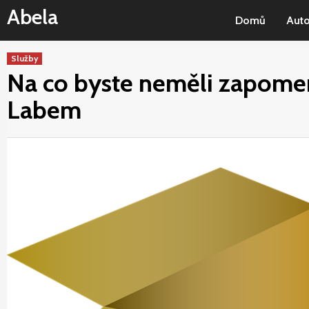
Skip
Abela
Domů
Aut
to
content
Služby
Na co byste neměli zapomen
Labem