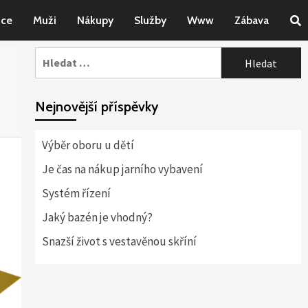
nce
Muži
Nákupy
Služby
Www
Zábava
Vyhledávání
Nejnovější příspěvky
Výběr oboru u dětí
Je čas na nákup jarního vybavení
Systém řízení
Jaký bazén je vhodný?
Snazší život s vestavěnou skříní