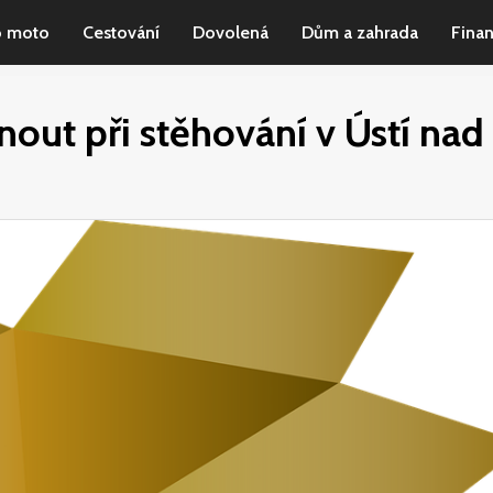
o moto
Cestování
Dovolená
Dům a zahrada
Fina
out při stěhování v Ústí nad