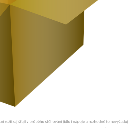
stní režii zajišťují v průběhu stěhování jídlo i nápoje a rozhodně to nevyžaduj