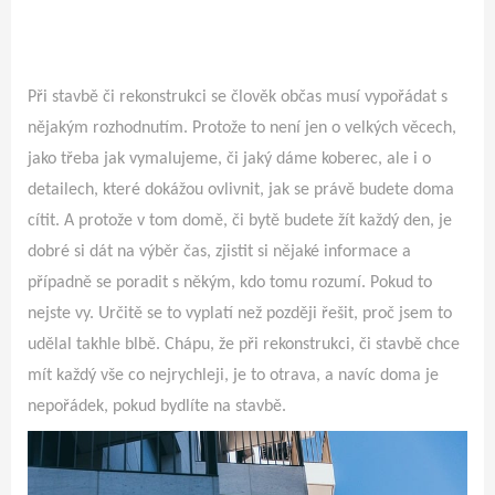
Při stavbě či rekonstrukci se člověk občas musí vypořádat s
nějakým rozhodnutím. Protože to není jen o velkých věcech,
jako třeba jak vymalujeme, či jaký dáme koberec, ale i o
detailech, které dokážou ovlivnit, jak se právě budete doma
cítit. A protože v tom domě, či bytě budete žít každý den, je
dobré si dát na výběr čas, zjistit si nějaké informace a
případně se poradit s někým, kdo tomu rozumí. Pokud to
nejste vy. Určitě se to vyplatí než později řešit, proč jsem to
udělal takhle blbě. Chápu, že při rekonstrukci, či stavbě chce
mít každý vše co nejrychleji, je to otrava, a navíc doma je
nepořádek, pokud bydlíte na stavbě.