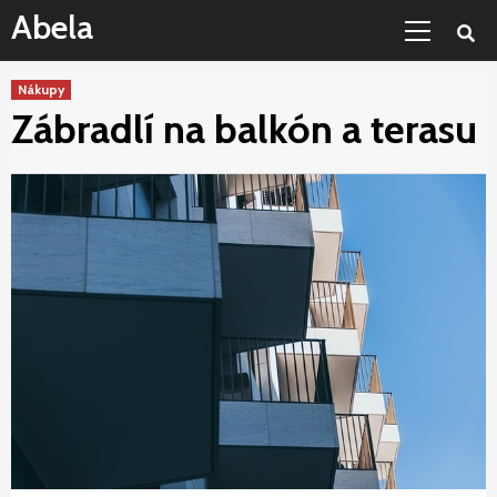
Skip
Primary
Abela
to
Menu
content
Nákupy
Zábradlí na balkón a terasu