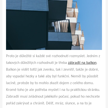
Proto je důležité si každé své rozhodnutí rozmyslet. Jedním z
takových důležitých rozhodnutí je třeba
zábradlí na balkon
.
Balkon je vidět totiž jak zvenku, tak i zevnitř, takže je dobré,
aby vypadal hezky a také aby byl funkční. Neměl by působit
lacině, protože by to mohlo zkazit dojem z celého domu.
Kromě toho je ale potřeba myslet i na tu praktickou stránku.
Zábradlí musí zvládnout jakékoliv počasí, pokud ho nechcete
pořád zakrývat a chránit. Déšť, mráz, slunce, a na to je