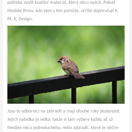
potřeba zvolit kvalitní materiál, který něco vydrží. Pokud
hledáte firmu, kdo vám s tím pomůže, určitě doporučuji K.
M. K. Design.
Jsou to odborníci na zábradlí a mají dlouhé roky zkušeností.
Jejich nabídka je velká, takže si tam vybere každý, ať už
hledáte něco jednoduchého, nebo zábradlí, které je něčím