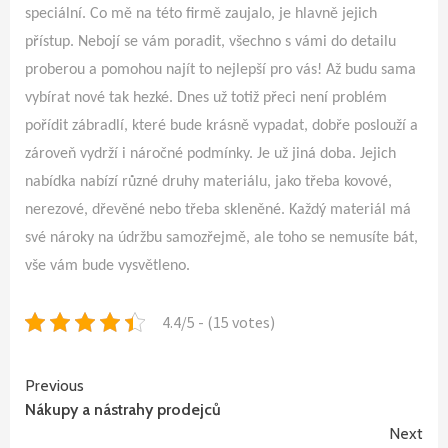
speciální. Co mě na této firmě zaujalo, je hlavně jejich
přístup. Nebojí se vám poradit, všechno s vámi do detailu
proberou a pomohou najít to nejlepší pro vás! Až budu sama
vybírat nové tak hezké. Dnes už totiž přeci není problém
pořídit zábradlí, které bude krásně vypadat, dobře poslouží a
zároveň vydrží i náročné podmínky. Je už jiná doba. Jejich
nabídka nabízí různé druhy materiálu, jako třeba kovové,
nerezové, dřevěné nebo třeba skleněné. Každý materiál má
své nároky na údržbu samozřejmě, ale toho se nemusíte bát,
vše vám bude vysvětleno.
4.4/5 - (15 votes)
Continue
Previous
Nákupy a nástrahy prodejců
Reading
Next