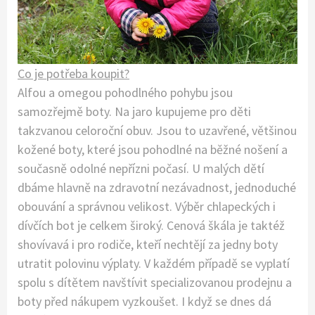
Co je potřeba koupit?
Alfou a omegou pohodlného pohybu jsou
samozřejmě boty. Na jaro kupujeme pro děti
takzvanou celoroční obuv. Jsou to uzavřené, většinou
kožené boty, které jsou pohodlné na běžné nošení a
současně odolné nepřízni počasí. U malých dětí
dbáme hlavně na zdravotní nezávadnost, jednoduché
obouvání a správnou velikost. Výběr chlapeckých i
dívčích bot je celkem široký. Cenová škála je taktéž
shovívavá i pro rodiče, kteří nechtějí za jedny boty
utratit polovinu výplaty. V každém případě se vyplatí
spolu s dítětem navštívit specializovanou prodejnu a
boty před nákupem vyzkoušet. I když se dnes dá