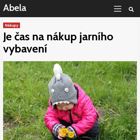
Skip
Primary
Abela
to
Menu
content
Nákupy
Je čas na nákup jarního
vybavení