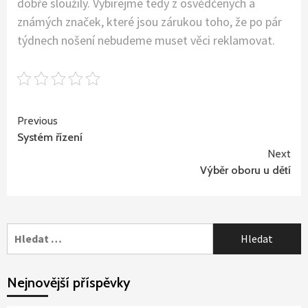
dobře sloužily. Vybírejme tedy z osvědčených a
známých značek, které jsou zárukou toho, že po pár
týdnech nošení nebudeme muset věci reklamovat.
Continue
Previous
Systém řízení
Reading
Next
Výběr oboru u dětí
Vyhledávání
Nejnovější příspěvky