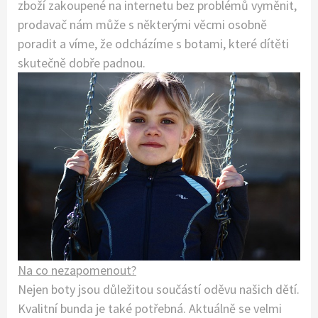
zboží zakoupené na internetu bez problémů vyměnit,
prodavač nám může s některými věcmi osobně
poradit a víme, že odcházíme s botami, které dítěti
skutečně dobře padnou.
Na co nezapomenout?
Nejen boty jsou důležitou součástí oděvu našich dětí.
Kvalitní bunda je také potřebná. Aktuálně se velmi