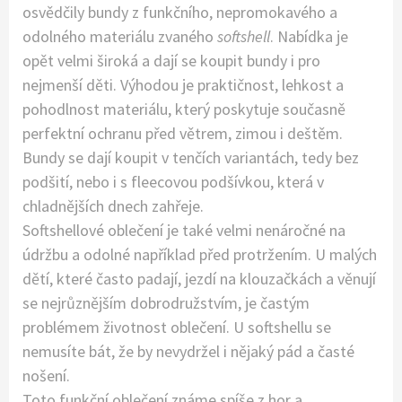
osvědčily bundy z funkčního, nepromokavého a
odolného materiálu zvaného
softshell
. Nabídka je
opět velmi široká a dají se koupit bundy i pro
nejmenší děti. Výhodou je praktičnost, lehkost a
pohodlnost materiálu, který poskytuje současně
perfektní ochranu před větrem, zimou i deštěm.
Bundy se dají koupit v tenčích variantách, tedy bez
podšití, nebo i s fleecovou podšívkou, která v
chladnějších dnech zahřeje.
Softshellové oblečení je také velmi nenáročné na
údržbu a odolné například před protržením. U malých
dětí, které často padají, jezdí na klouzačkách a věnují
se nejrůznějším dobrodružstvím, je častým
problémem životnost oblečení. U softshellu se
nemusíte bát, že by nevydržel i nějaký pád a časté
nošení.
Toto funkční oblečení známe spíše z hor a